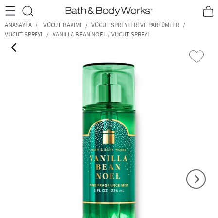
•2200₺ ve Üzeri Kargo Ücretsiz!•
*Promosyon Detayları
ANASAYFA
VÜCUT BAKIMI
VÜCUT SPREYLERI VE PARFÜMLER
VÜCUT SPREYI
VANILLA BEAN NOEL / VÜCUT SPREYI
‹
›