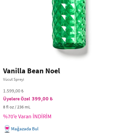
Vanilla Bean Noel
Vücut Spreyi
1.599,00 ₺
399,00 ₺
8 fl oz / 236 mL
%70'e Varan İNDİRİM
Mağazada Bul