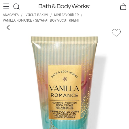
•2200₺ ve Üzeri Kargo Ücretsiz!•
*Promosyon Detayları
ANASAYFA
VÜCUT BAKIMI
MINI FAVORILER
VANILLA ROMANCE / SEYAHAT BOY VÜCUT KREMI
‹
›