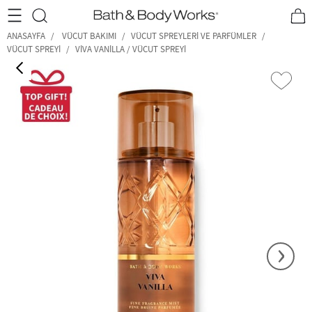
•2200₺ ve Üzeri Kargo Ücretsiz!•
*Promosyon Detayları
ANASAYFA
VÜCUT BAKIMI
VÜCUT SPREYLERI VE PARFÜMLER
VÜCUT SPREYI
VIVA VANILLA / VÜCUT SPREYI
‹
›