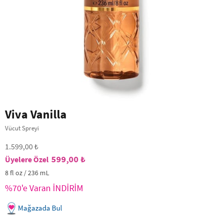
Viva Vanilla
Vücut Spreyi
1.599,00 ₺
599,00 ₺
8 fl oz / 236 mL
%70'e Varan İNDİRİM
Mağazada Bul