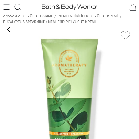
•2200₺ ve Üzeri Kargo Ücretsiz!•
*Promosyon Detayları
ANASAYFA
VÜCUT BAKIMI
NEMLENDIRICILER
VÜCUT KREMI
EUCALYPTUS SPEARMINT / NEMLENDIRICI VÜCUT KREMI
‹
›