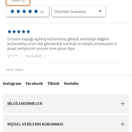
Tümü (1)
(1)
Ürünün kapağı açılmış kullanılmış gibiydi ambalajlı değildi
kullanılmış ürün mü gönderildi normali mi böyle anlamadım 5
puan veriyorum yorum öne çıksın diye
G** F**
|
06.12.2025
|
Kaynak: Trendyol
Instagram
Facebook
Tiktok
Youtube
BİLGİLENDİRMELER
KİŞİSEL VERİLERİN KORUNMASI