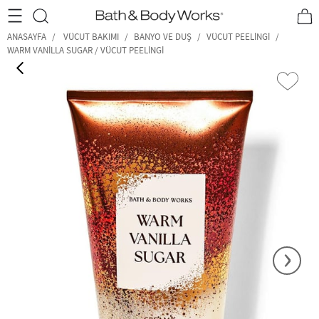
•2200₺ ve Üzeri Kargo Ücretsiz!•
*Promosyon Detayları
ANASAYFA
VÜCUT BAKIMI
BANYO VE DUŞ
VÜCUT PEELINGI
WARM VANILLA SUGAR / VÜCUT PEELINGI
‹
›