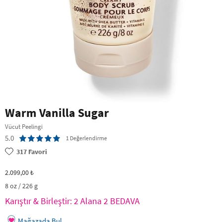
Warm Vanilla Sugar
Vücut Peelingi
5.0
1 Değerlendirme
317
Favori
2.099,00 ₺
8 oz / 226 g
Karıştır & Birleştir: 2 Alana 2 BEDAVA
Mağazada Bul