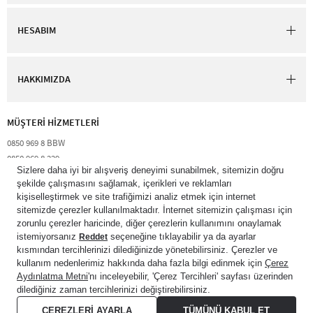
HESABIM
HAKKIMIZDA
MÜŞTERİ HİZMETLERİ​
0850 969 8 BBW​
0850 969 8 229​​
destek@bathandbodyworks.com.tr
Resmi tatiller hariç hafta içi 09:00 – 18:00 saatleri arası​
© 2026 Bath & Body Works Direct Inc. Shaya Mağazacılık A.Ş. Franchise
lisansı aracılığıyla işletilen ticari markasıdır. Her hakkı saklıdır.
© Bath & Body Works.
All Rights Reserved.