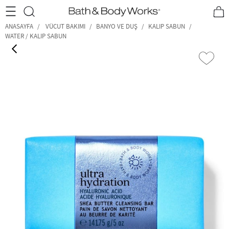
•2200₺ ve Üzeri Kargo Ücretsiz!•
*Promosyon Detayları
ANASAYFA
VÜCUT BAKIMI
BANYO VE DUŞ
KALIP SABUN
WATER / KALIP SABUN
‹
›