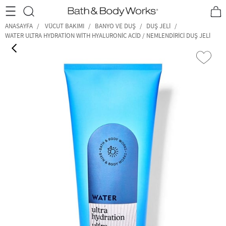
•2200₺ ve Üzeri Kargo Ücretsiz!•
*Promosyon Detayları
ANASAYFA
VÜCUT BAKIMI
BANYO VE DUŞ
DUŞ JELI
WATER ULTRA HYDRATION WITH HYALURONIC ACID / NEMLENDIRICI DUŞ JELI
‹
›