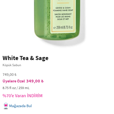
White Tea & Sage
Köpük Sabun
749,00 ₺
349,00 ₺
8.75 fl oz / 259 mL
%70'e Varan İNDİRİM
Mağazada Bul