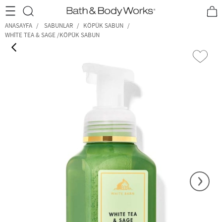
•2200₺ ve Üzeri Kargo Ücretsiz!•
*Promosyon Detayları
ANASAYFA
SABUNLAR
KÖPÜK SABUN
WHITE TEA & SAGE /KÖPÜK SABUN
‹
›