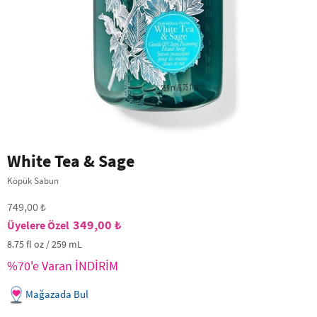
White Tea & Sage
Köpük Sabun
749,00 ₺
349,00 ₺
8.75 fl oz / 259 mL
%70'e Varan İNDİRİM
Mağazada Bul