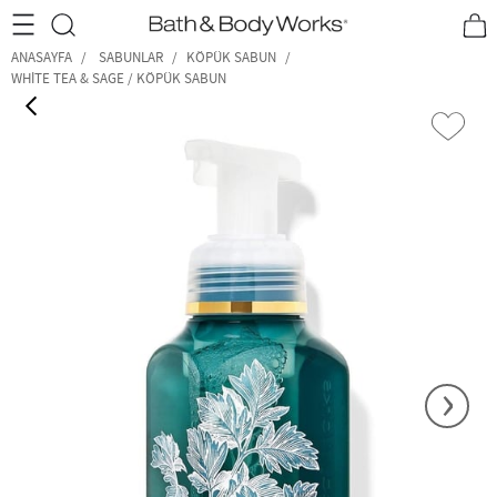
•2200₺ ve Üzeri Kargo Ücretsiz!•
*Promosyon Detayları
ANASAYFA
SABUNLAR
KÖPÜK SABUN
WHITE TEA & SAGE / KÖPÜK SABUN
‹
›