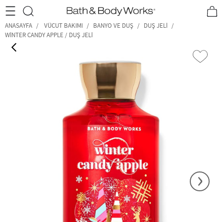
•2200₺ ve Üzeri Kargo Ücretsiz!•
*Promosyon Detayları
ANASAYFA
VÜCUT BAKIMI
BANYO VE DUŞ
DUŞ JELI
WINTER CANDY APPLE / DUŞ JELI
‹
›