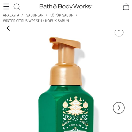
•2200₺ ve Üzeri Kargo Ücretsiz!•
*Promosyon Detayları
ANASAYFA
SABUNLAR
KÖPÜK SABUN
WINTER CITRUS WREATH / KÖPÜK SABUN
‹
›