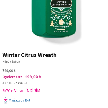
Winter Citrus Wreath
Köpük Sabun
749,00 ₺
199,00 ₺
8.75 fl oz / 259 mL
%70'e Varan İNDİRİM
Mağazada Bul