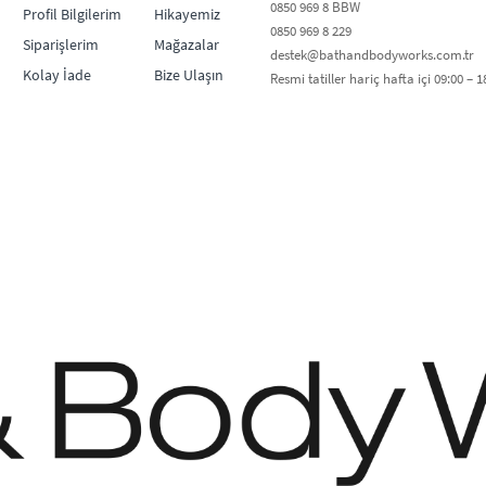
0850 969 8 BBW​
Profil Bilgilerim
Hikayemiz
0850 969 8 229​​
Siparişlerim
Mağazalar
destek@bathandbodyworks.com.tr
Kolay İade
Bize Ulaşın
Resmi tatiller hariç hafta içi 09:00 – 18