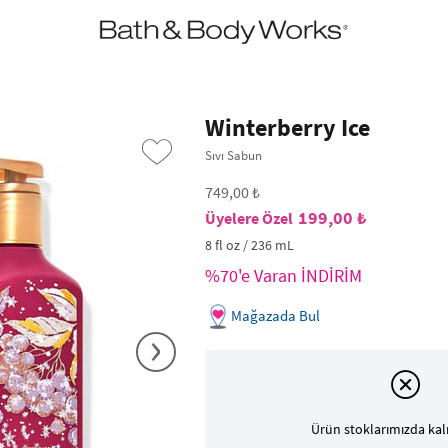
•2200₺ ve Üzeri Kargo Ücretsiz!•
*Promosyon Detayları
Winterberry Ice
Sıvı Sabun
749,00 ₺
199,00 ₺
8 fl oz / 236 mL
%70'e Varan İNDİRİM
Mağazada Bul
›
Ürün stoklarımızda kal