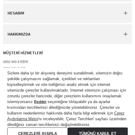
HESABIM
HAKKIMIZDA
MÜŞTERİ HİZMETLERİ​
0850 969 8 BBW​
0850 969 8 229​​
destek@bathandbodyworks.com.tr
Resmi tatiller hariç hafta içi 09:00 – 18:00 saatleri arası​
© 2026 Bath & Body Works Direct Inc. Shaya Mağazacılık A.Ş. Franchise
lisansı aracılığıyla işletilen ticari markasıdır. Her hakkı saklıdır.
© Bath & Body Works.
All Rights Reserved.