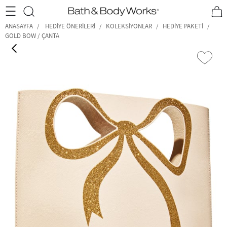
•2200₺ ve Üzeri Kargo Ücretsiz!•
*Promosyon Detayları
ANASAYFA
HEDIYE ÖNERILERI
KOLEKSİYONLAR
HEDIYE PAKETI
GOLD BOW / ÇANTA
‹
›