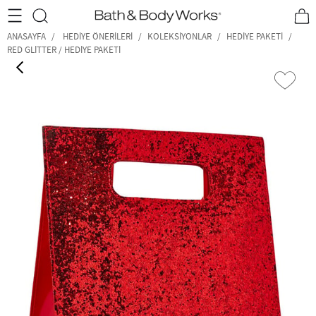
•2200₺ ve Üzeri Kargo Ücretsiz!•
*Promosyon Detayları
ANASAYFA
HEDIYE ÖNERILERI
KOLEKSİYONLAR
HEDIYE PAKETI
RED GLITTER / HEDIYE PAKETI
‹
›